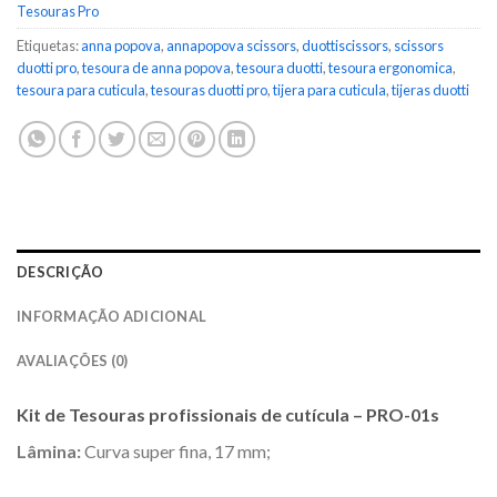
Tesouras Pro
Etiquetas:
anna popova
,
annapopova scissors
,
duottiscissors
,
scissors
duotti pro
,
tesoura de anna popova
,
tesoura duotti
,
tesoura ergonomica
,
tesoura para cuticula
,
tesouras duotti pro
,
tijera para cuticula
,
tijeras duotti
DESCRIÇÃO
INFORMAÇÃO ADICIONAL
AVALIAÇÕES (0)
Kit de Tesouras profissionais de cutícula
– PRO-01s
Lâmina:
Curva super fina, 17 mm;