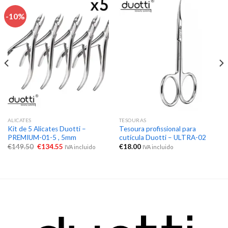
-10%
ALICATES
TESOURAS
Kit de 5 Alicates Duotti –
Tesoura profissional para
PREMIUM-01-5 , 5mm
cutícula Duotti – ULTRA-02
€
149.50
€
134.55
€
18.00
IVA incluido
IVA incluido