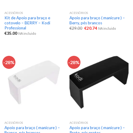
ACESSÓRIOS
ACESSÓRIOS
Kit de Apoio para braço e
Apoio para braço ( manicure ) –
cotovelo – BERRY – Kodi
Berry, pés brancos
Professional
€
29.00
€
20.74
IVA incluido
€
35.00
IVA incluido
-28%
-28%
ACESSÓRIOS
ACESSÓRIOS
Apoio para braço ( manicure ) –
Apoio para braço ( manicure ) –
Branco, pés brancos
Preto, pés pretos