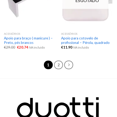
ESGOTADO
ACESSÓRIOS
ACESSÓRIOS
Apoio para braço ( manicure ) –
Apoio para cotovelo de
Preto, pés brancos
profissional – Pérola, quadrado
€
29.00
€
20.74
€
11.90
IVA incluido
IVA incluido
1
2