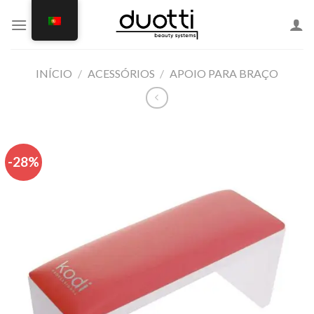
Skip
to
content
INÍCIO
/
ACESSÓRIOS
/
APOIO PARA BRAÇO
-28%