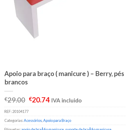
Apoio para braço ( manicure ) – Berry, pés
brancos
29.00
20.74
€
€
IVA incluido
REF:
20104177
Categorias:
Acessórios
,
Apoio para Braço
Etiquetas:
apoio de braÃ§o manicure
,
suporte de braÃ§o manicure