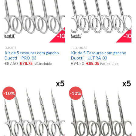
DUOTTI
TESOURAS
Kit de 5 tesouras com gancho
Kit de 5 Tesouras com gancho
Duotti – PRO-03
Duotti – ULTRA-03
€
87.50
€
78.75
€
94.50
€
85.05
IVA incluido
IVA incluido
-10%
-10%