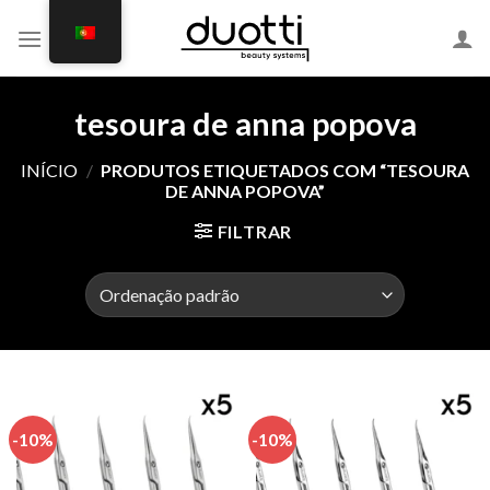
Skip
to
content
tesoura de anna popova
INÍCIO
/
PRODUTOS ETIQUETADOS COM “TESOURA
DE ANNA POPOVA”
FILTRAR
-10%
-10%