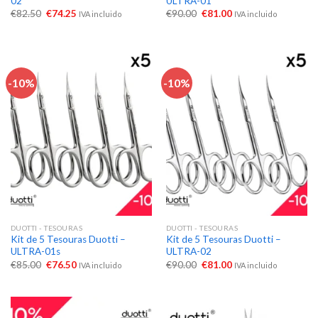
02
ULTRA-01
€
82.50
€
74.25
€
90.00
€
81.00
IVA incluido
IVA incluido
-10%
-10%
DUOTTI - TESOURAS
DUOTTI - TESOURAS
Kit de 5 Tesouras Duotti –
Kit de 5 Tesouras Duotti –
ULTRA-01s
ULTRA-02
€
85.00
€
76.50
€
90.00
€
81.00
IVA incluido
IVA incluido