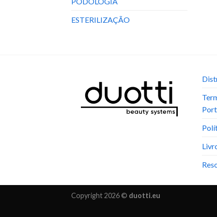
PODOLOGIA
ESTERILIZAÇÃO
Dist
Term
Port
Polí
Livr
Reso
Copyright 2026 ©
duotti.eu