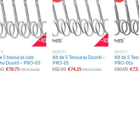
TI
DUOTTI
DUOTTI
de 5 tesouras com
Kit de 5 Tesouras Duotti –
Kit de 5 Tes
ho Duotti – PRO-03
PRO-01
PRO-01s
50
€
78.75
€
82.50
€
74.25
€
80.00
€
72
IVA incluido
IVA incluido