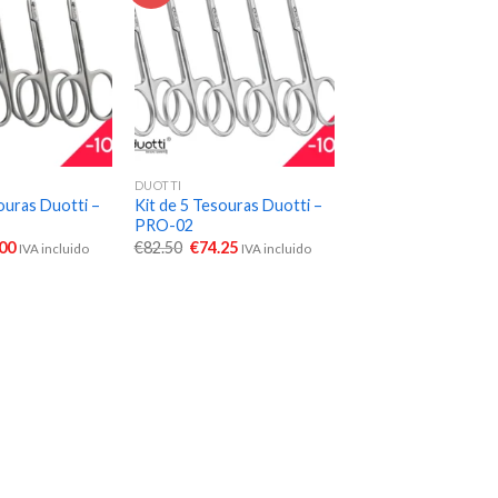
DUOTTI
ouras Duotti –
Kit de 5 Tesouras Duotti –
PRO-02
.00
€
82.50
€
74.25
IVA incluido
IVA incluido