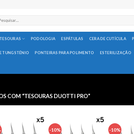
squisar
r:
TESOURAS
PODOLOGIA
ESPÁTULAS
CERA DE CUTÍCULA
E TUNGSTÉNIO
PONTEIRAS PARA POLIMENTO
ESTERILIZAÇÃO
S COM “TESOURAS DUOTTI PRO”
%
-10%
-10%