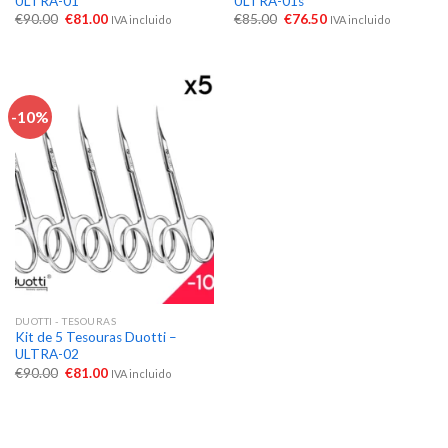
ULTRA-01
ULTRA-01s
€
90.00
€
81.00
€
85.00
€
76.50
IVA incluido
IVA incluido
-10%
DUOTTI - TESOURAS
Kit de 5 Tesouras Duotti –
ULTRA-02
€
90.00
€
81.00
IVA incluido