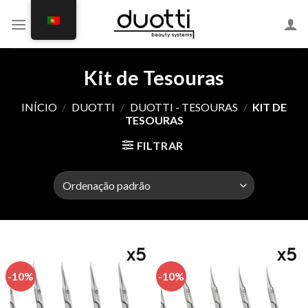
Skip
to
content
Kit de Tesouras
INÍCIO
/
DUOTTI
/
DUOTTI - TESOURAS
/
KIT DE
TESOURAS
FILTRAR
-10%
-10%