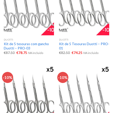
DUOTTI
DUOTTI
Kit de 5 tesouras com gancho
Kit de 5 Tesouras Duotti – PRO-
Duotti – PRO-03
01
€
87.50
€
78.75
€
82.50
€
74.25
IVA incluido
IVA incluido
-10%
-10%