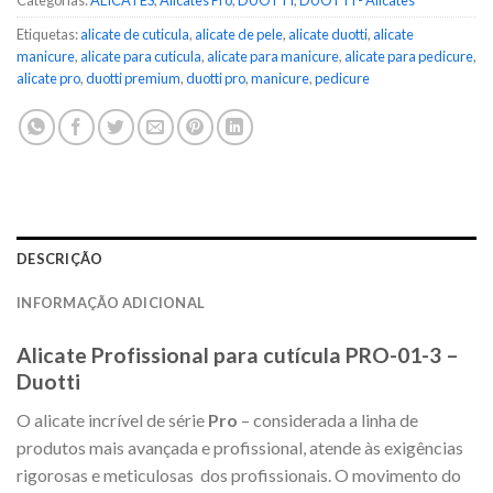
Categorias:
ALICATES
,
Alicates Pro
,
DUOTTI
,
DUOTTI - Alicates
Etiquetas:
alicate de cuticula
,
alicate de pele
,
alicate duotti
,
alicate
manicure
,
alicate para cuticula
,
alicate para manicure
,
alicate para pedicure
,
alicate pro
,
duotti premium
,
duotti pro
,
manicure
,
pedicure
DESCRIÇÃO
INFORMAÇÃO ADICIONAL
Alicate Profissional para cutícula PRO-01-3 –
Duotti
O alicate incrível de série
Pro
– considerada a linha de
produtos mais avançada e profissional, atende às exigências
rigorosas e meticulosas dos profissionais. O movimento do