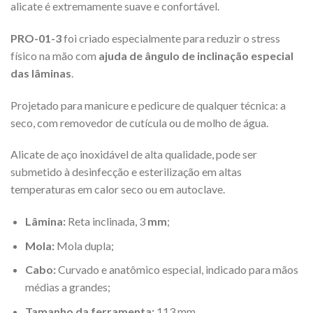
alicate é extremamente suave e confortável.
PRO-01-3
foi criado especialmente para reduzir o stress
físico na mão com
ajuda de
ângulo de inclinação especial
das lâminas
.
Projetado para manicure e pedicure de qualquer técnica: a
seco, com removedor de cutícula ou de molho de água.
Alicate de aço inoxidável de alta qualidade, pode ser
submetido à desinfecção e esterilização em altas
temperaturas em calor seco ou em autoclave.
Lâmina:
Reta inclinada
, 3
mm
;
Mola:
Mola dupla;
Cabo:
Curvado e anatômico especial, indicado para mãos
médias a grandes;
Tamanho da ferramenta:
113 mm