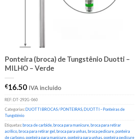
Ponteira (broca) de Tungstênio Duotti –
MILHO – Verde
16.50
€
IVA incluido
REF:
DT-292G-060
Categorias:
DUOTTI BROCAS / PONTEIRAS
,
DUOTTI – Ponteiras de
Tungsténio
Etiquetas:
broca de carbide
,
broca para manicure
,
broca para retirar
acrilico
,
broca para retirar gel
,
broca para unhas
,
broca pedicure
,
ponteira
de carbono
,
ponteira para manicure
,
ponteira para unhas
,
ponteira pedicure