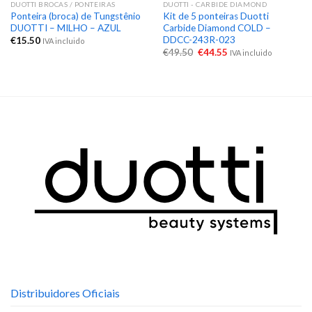
DUOTTI BROCAS / PONTEIRAS
DUOTTI - CARBIDE DIAMOND
Ponteira (broca) de Tungstênio
Kit de 5 ponteiras Duotti
DUOTTI – MILHO – AZUL
Carbide Diamond COLD –
DDCC-243R-023
€
15.50
IVA incluido
€
49.50
€
44.55
IVA incluido
Distribuidores Oficiais