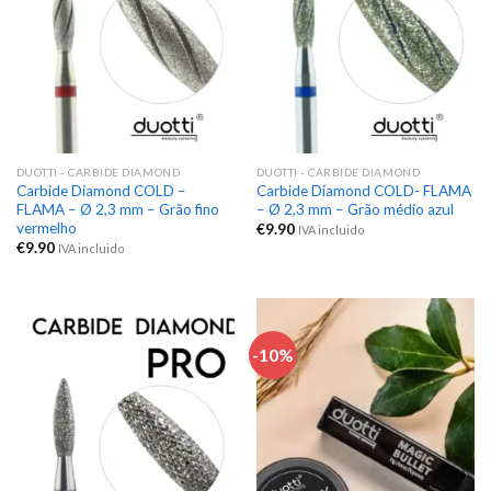
DUOTTI - CARBIDE DIAMOND
DUOTTI - CARBIDE DIAMOND
Carbide Diamond COLD –
Carbide Diamond COLD- FLAMA
FLAMA – Ø 2,3 mm – Grão fino
– Ø 2,3 mm – Grão médio azul
vermelho
€
9.90
IVA incluido
€
9.90
IVA incluido
-10%