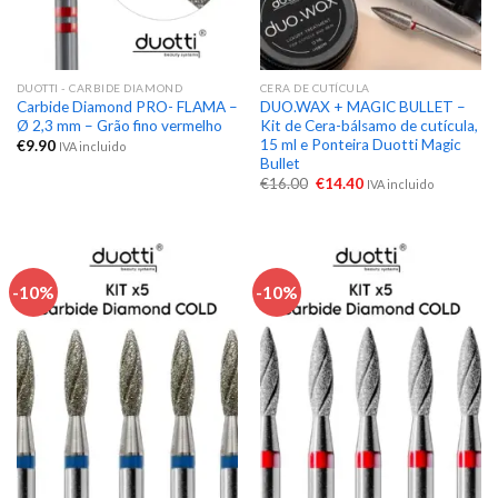
DUOTTI - CARBIDE DIAMOND
CERA DE CUTÍCULA
Carbide Diamond PRO- FLAMA –
DUO.WAX + MAGIC BULLET –
Ø 2,3 mm – Grão fino vermelho
Kit de Cera-bálsamo de cutícula,
15 ml e Ponteira Duotti Magic
€
9.90
IVA incluido
Bullet
€
16.00
€
14.40
IVA incluido
-10%
-10%