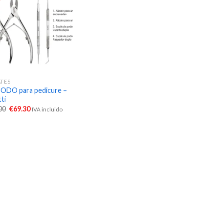
ATES
PODO para pedicure –
ti
00
€
69.30
IVA incluido