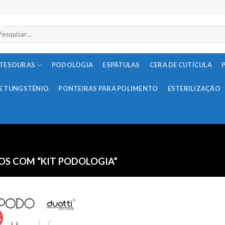
squisar
r:
TESOURAS
PODOLOGIA
ESPÁTULAS
CERA DE CUTÍCULA
E TUNGSTÉNIO
PONTEIRAS PARA POLIMENTO
ESTERILIZAÇÃO
S COM “KIT PODOLOGIA”
%