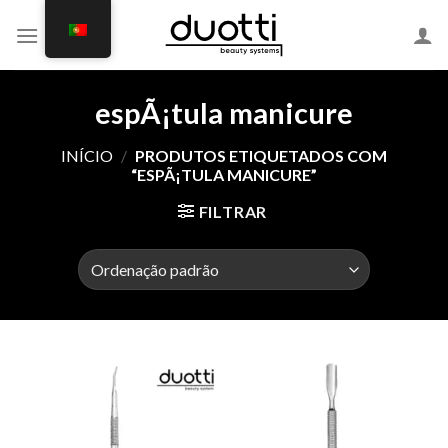
Skip
to
content
espÃ¡tula manicure
INÍCIO
/
PRODUTOS ETIQUETADOS COM
“ESPÃ¡TULA MANICURE”
FILTRAR