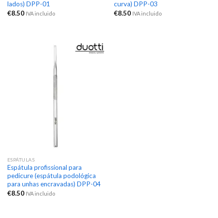
lados) DPP-01
curva) DPP-03
€
8.50
€
8.50
IVA incluido
IVA incluido
ESPÁTULAS
Espátula profissional para
pedicure (espátula podológica
para unhas encravadas) DPP-04
€
8.50
IVA incluido